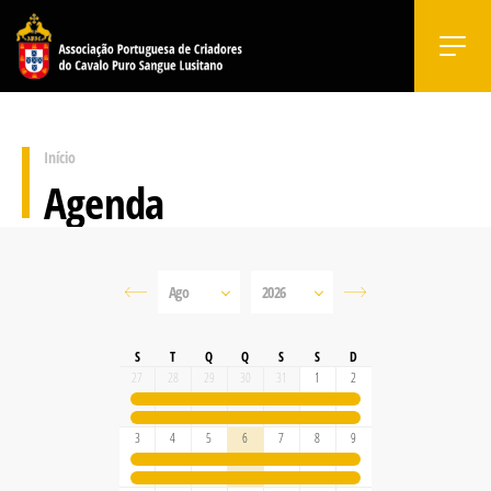
Início
Agenda
S
T
Q
Q
S
S
D
27
28
29
30
31
1
2
3
4
5
6
7
8
9